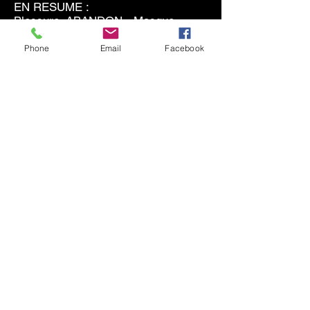
EN RESUME :
Blessure ABANDON - Masque
DEPENDANT
Phone
Email
Facebook
1) Identification de la blessure :
- Tendance à chercher sans
cesse l’aide et l’attention des autres.
- A dramatiser chaque (petit)
problème.
- A avoir peur de la solitude et à
éviter (retarder) les séparations.
- A en vouloir aux autres de le
laisser tomber.
- A accepter difficilement le refus
et tendance à insister.