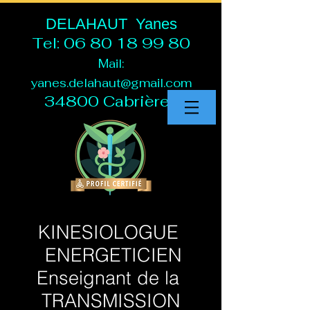
DELAHAUT Yanes
Tel:
06 80 18 99 80
Mail:
yanes.delahaut@gmail.com
34800 Cabrières
KINESIOLOGUE
ENERGETICIEN
Enseignant de la
TRANSMISSION