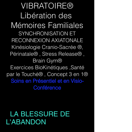
VIBRATOIRE®
Libération
des
Mémoires Familiales
SYNCHRONISATION ET
RECONNEXION AXIATONALE
Kinésiologie Cranio-Sacrée ®,
Périnatale® , Stress Release® ,
Brain Gym®
Exercices BioKinétiques ,Santé
par le Touché® , Concept 3 en 1®
Soins en Présentiel et en Visio-
Conférence
LA BLESSURE DE
L'ABANDON