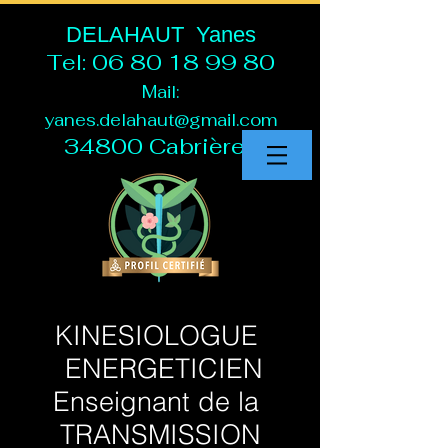
DELAHAUT Yanes
Tel:
06 80 18 99 80
Mail:
yanes.delahaut@gmail.com
34800 Cabrières
KINESIOLOGUE
ENERGETICIEN
Enseignant de la
TRANSMISSION