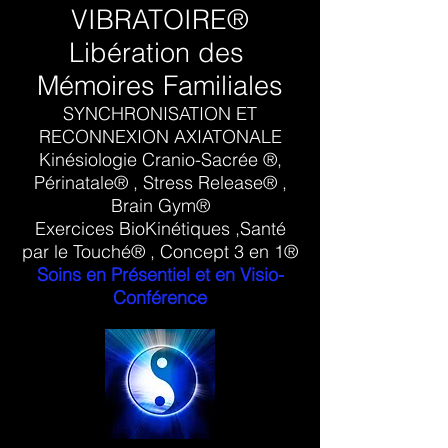
VIBRATOIRE®
Libération
des
Mémoires Familiales
SYNCHRONISATION ET
RECONNEXION AXIATONALE
Kinésiologie Cranio-Sacrée ®,
Périnatale® , Stress Release® ,
Brain Gym®
Exercices BioKinétiques ,Santé
par le Touché® , Concept 3 en 1®
Soins en Présentiel et en Visio-
Conférence